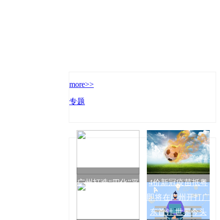
more>>
专题
广州打造“四化”平
4价新冠疫苗抵粤
台，有奖励！_环
即将在广州开打广
球资讯
东首针 世界今头