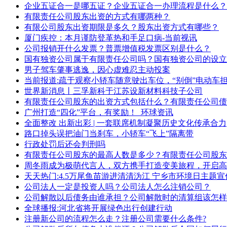
企业五证合一是哪五证？企业五证合一办理流程是什么？
有限责任公司股东出资的方式有哪两种？
有限公司股东出资期限是多久？股东出资方式有哪些？
厦门疾控：本月谨防登革热和手足口病-当前视讯
公司报销开什么发票？普票增值税发票区别是什么？
国有独资公司属于有限责任公司吗？国有独资公司的设立
男子驾车肇事逃逸，因心虚难忍主动投案
当前报道:疏于观察小轿车随意驶出车位，“别倒”电动车
世界新消息丨三孚新科于江苏设新材料科技子公司
有限责任公司股东的出资方式包括什么？有限责任公司债
广州打造“四化”平台，有奖励！_环球资讯
全面整改 出新出彩 | 一套联席机制凝聚历史文化传承合力
路口掉头误把油门当刹车，小轿车“飞上”隔离带
行政处罚后还会判刑吗
有限责任公司股东的最高人数是多少？有限责任公司股东
周冬雨成为极萌代言人，双方携手打造变美旅程，开启高
天天热门:4.5万尾鱼苗游进清清沩江 宁乡市环境日主题
公司法人一定是投资人吗？公司法人怎么注销公司？
公司解散以后债务由谁承担？公司解散时的清算组该怎样
全球播报:河北省将开展绿色出行创建行动
注册新公司的流程怎么走？注册公司需要什么条件?