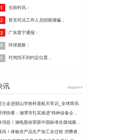
当前时讯：
冒充司法工作人员招摇撞骗，
就用这满屏喜讯来开启2023扬子晚报希诺阳光助学行动
狱友的信息被他用作“发财工具”
广东普宁通报：
6名被诱骗至境外少年已安全返回家中
环球观察：
在上海中环道路上相互别车并互扔矿泉水瓶，
代驾找不到约定位置，
2名驾驶员被行拘
男子竟酒后驾车去碰头 新消息
快讯
more>>
院士走进韶山学校科普航天常识_全球简讯
环球快看：湘潭市扎实推进“特种设备企业主体责任推进年”活动
快消息！湘电股份荣获中国标准化领域最高荣誉
视讯！体验农产品生产加工全过程 消费者变身“采蘑菇的小姑娘”