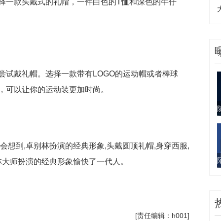
择一款头戴式的礼帽，一件白色的T恤和深色的牛仔
尝试戴礼帽。选择一款带有LOGO的运动帽或者棒球
，可以让你的运动装更加时尚。
会想到,卓别林扮演的经典形象,头戴圆顶礼帽,身穿西服,
林大师扮演的经典形象愉快了一代人。
家发明的
礼帽是什么
[责任编辑：h001]