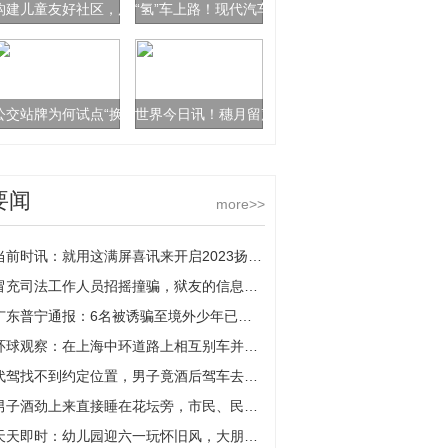
构建儿童友好社区，广州出台规划指引
“氢”车上路！现代汽车氢燃料电池系统工厂广州竣工
公交站牌为何试点“换新”？带雨棚候车亭会被取代吗？
世界今日讯！穗月留声｜巨笛阿叔制笛千支，玩的就
要闻
more>>
当前时讯：就用这满屏喜讯来开启2023扬子晚报希诺阳光助学行动
冒充司法工作人员招摇撞骗，狱友的信息被他用作“发财工具”
广东普宁通报：6名被诱骗至境外少年已安全返回家中
环球观察：在上海中环道路上相互别车并互扔矿泉水瓶，2名驾驶员被行拘
代驾找不到约定位置，男子竟酒后驾车去碰头 新消息
男子酒劲上来直接睡在花坛旁，市民、民警联手相助_当前时讯
天天即时：幼儿园迎六一玩怀旧风，大朋友小朋友重回80、90年代