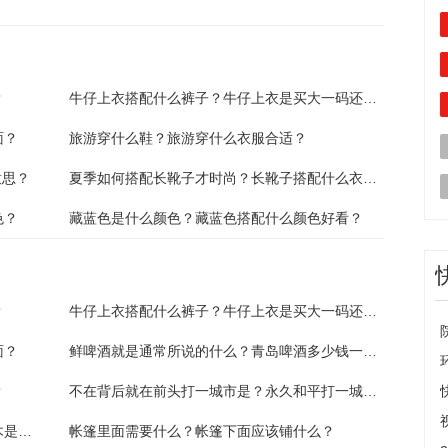
？
牛仔上衣搭配什么裤子？牛仔上衣是买大一码还是正好？
面？
旅游穿什么鞋？旅游穿什么衣服合适？
意思？
夏季如何搭配长靴子才时尚？长靴子搭配什么衣服好看？
色？
藏蓝色是什么颜色？藏蓝色搭配什么颜色好看？
？
牛仔上衣搭配什么裤子？牛仔上衣是买大一码还是正好？
面？
鲜啤酒就是通常所说的什么？青岛啤酒多少钱一瓶？
？
不在背后就在前头打一城市是？永久和平打一城市名字是？
中国引进的第一部动画片是什么？铁臂阿童木是哪一年的？
帐篷里面需要什么？帐篷下面应该铺什么？