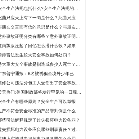
安全生产法规包括什么?安全生产法规的重要意义是什么？
此曲只应天上有下一句是什么？此曲只应天上有是哪首诗？
与朋友交言而有信的意思是什么？与朋友交言而有信是几年级的？
意外事故证明分类有哪些？意外事故证明由谁开？
红雨瓢泼泛起了回忆怎么潜什么歌？如果当时歌曲表达了什么情感？
律师普法发生较大安全事故如何处罚？
特大重大安全事故是指造成多少人死亡？发生特大重大安全事故怎么判？
广东普宁通报：6名被诱骗至境外少年已安全返回家中
装修公司违法分包工人受伤出了安全事故谁负责？
天天热门:美国财政部将发行罕见的一日现金管理票据，下周可能推迟短期美债拍卖
安全生产有哪些原则？安全生产可以举报吗？
生产不符合安全标准的产品罪判例是什么？生产不符合安全标准的食品罪的构成要件是什么？
哪些司法解释规定了过失损坏电力设备罪？
过失损坏电力设备应负哪些刑事责任？过失破坏广播电视设施、公用电信设施罪构成?
法律上实施过失损坏电力设备罪怎么处罚的？