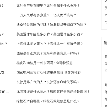
的？
龙利鱼产地在哪里？龙利鱼属于什么鱼种？
一万人民币有多少重？一亿人民币几吨？
迪桑特是哪国的品牌？迪桑特是安踏旗下的吗？
色？
美国退休年龄是多少岁？美国退休金多少钱？
成的？
上官婉儿怎么死的？上官婉儿一生有孩子吗？
？
凭吊是什么意思？凭吊和祭奠意思一样吗？
桂皮和肉桂是一种东西吗? 全球快消息
古铜肤色是什么颜色？古铜色皮肤的人穿什么衣服最好看？
国家电网三项行动推进主题教育 世界热推荐
？
玄孙是第几代的人？玄孙还有血缘关系吗？
溆浦县纪检监察与人民同行——“走好新时代党的 群众路线”信访举报活动启动|今日要闻
愿闻其详是什么意思？愿闻其详是敬辞还是谦词？
？
绿松石产自哪里？绿松石佩戴禁忌是什么？