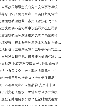
安全事故的等级怎么划分？安全事故等级上报有哪些规定？
世界今日讯！穗月留声｜巨笛阿叔制笛千支，玩的就是“高兴”
高空抛物被砸物业一点责任都没有吗？高空抛物犯罪吗？
犯过失提供不合格军事设施罪怎么处罚的？过失提供不合格军事设施罪立案标准是什么？
高空抛物被砸坏东西谁来负责？高空抛物构成犯罪吗？
环球观察：在上海中环道路上相互别车并互扔矿泉水瓶，2名驾驶员被行拘
工地骨折误工费怎么算？工地受伤的误工费谁支付？
中国对过失损坏电力设备罪的处罚标准是怎样的？
天天动态:北京发布疫情周报，呼吸道传染病为主要报告病种
刑法中有关安全生产的罪名有哪几种？生产不符合安全标准的产品罪需要赔偿吗？
特种劳保用品包括什么？特种劳保用品生产许可证取消了吗？
徐汇区检察院发布未检品牌“光启未未来” 天天即时
橘子洲旁有人落水，民辅警联合多方救援，辅警跳入水中守护
一般登记结婚要多少钱？登记结婚需要婚检吗？