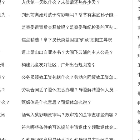
吗？
入伏第一天吃什么？末伏后还热多少天？
失信人能否能参加村干部竞选？哪些人会被列为失信人？
判刑前离婚对孩子有影响吗？爷爷有案底孙子能考公务员吗？
监察委留置后会释放吗？监察委和纪检委的区别是什么？
焦点精选！拿下灵长类基因组“矿藏”挖掘主导权
？
逼上梁山出自哪本书？大闹飞云浦的主人公是？
“氢”车上路！现代汽车氢燃料电池系统工厂广州竣工 看点
构建儿童友好社区，广州出台规划指引
考？
公务员绩效工资包括什么？劳动合同绩效工资怎么写？
么？
劳动合同丢了退休怎么办理？辞退解聘退休人员需要什么手续？
什么？
甄嬛体是什么意思？甄嬛体怎么说？
速讯
酒驾入狱影响政审吗？政审指的是审查哪些内容？
符合哪些条件的可以提前申请退休？领取退休金需要什么资料？
村干部属于国家公职人员吗？受到行政拘留能否当村干部？
引咎辞职的意思是什么？引咎辞职是主动还是被动？