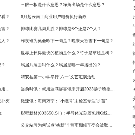
？
三眼一板是什么意思？净角出场是什么意思？
好看？
6月起云南工商业用户电价执行新政
危害？
排球比赛几局几胜？排球是6个还是7个人？
真人？
昨夜谁为吴会吟下一句是？晚来天欲雪下一句是？
世界上长得最快的植物是什么？竹子是草还是树？
思？
蜗居片尾曲叫什么？蜗居是哪一年播出的？
靖安县第一小学举行“六一”文艺汇演活动
冒充司法工作人员招摇撞骗，狱友的信息被他用作“发财工具”
当前时讯：就用这满屏喜讯来开启2023扬子晚报希诺阳光助学行动
已扑灭
微速讯：海南万宁：“小螺号”未检室专注“护苗”
文
彤程新材(603650.SH)：半导体光刻胶包括G线、I线、Krf光刻胶都已完成量产出货
公交站牌为何试点“换新”？带雨棚候车亭会被取代吗？