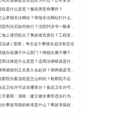
公司出现事故责任划分为什么？公司安全责任事故的标准是什么？
服役是什么意思？服役类型有哪些？
怎么举报非法网站？举报非法网站打什么电话？
法院判决后如何执行？法院判决书一般多久下来？
工地上请挖机出了事故谁负责任？工程安全事故划分为什么？
君品谈 | 雷雨：考古这个事情永远没有定论
维稳办该属于什么部门？维稳办属于哪个系统？
适用法律是什么意思？适用法律错误是什么意思？
律师函收到之后多久会起诉？律师函是否有法律效力？
检察院办案流程是怎么样的？检察院不起诉多久通知？
食品卫生许可证在哪里办？食品卫生许可证多少钱？
天天要闻：湖南：建立健全屠宰违法行为举报制度
划分事故等级的标准是什么？事故等级处罚是什么？