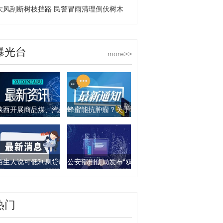
大风刮断树枝挡路 民警冒雨清理倒伏树木
曝光台
more>>
陕西开展商品煤、汽柴油产品抽查行动 9批次产品不合格
蜂蜜能抗肿瘤？关于食物饮料的谣言你要知道这几
陌生人说可低利息贷款？西安一女子被骗走4万元
公安部刑侦局发布“双11”防诈骗指南：这些骗局要
热门