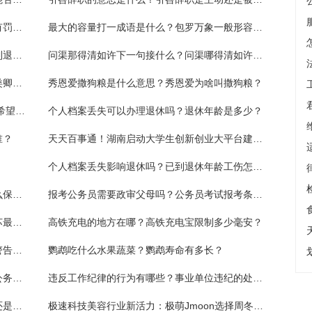
醉驾公职人员会被开除吗？醉驾免起诉后还有罚金吗？
最大的容量打一成语是什么？包罗万象一般形容什么？
个人档案丢失怎么办理退休手续是什么？已到退休年龄工伤怎么算？
问渠那得清如许下一句接什么？问渠哪得清如许是谁的？
菀菀类卿兰因絮果是什么意思？为什么菀菀类卿很伤人？
秀恩爱撒狗粮是什么意思？秀恩爱为啥叫撒狗粮？
《小区停车场违停罗生门》后续 保时捷车主希望得到一个道歉
个人档案丢失可以办理退休吗？退休年龄是多少？
谁？
天天百事通！湖南启动大学生创新创业大平台建设 推动政策性岗位8月底前落地落实
个人档案丢失影响退休吗？已到退休年龄工伤怎么算？
白色羽绒服怎么洗白又干净？白色羽绒服怎么保存不发黄？
报考公务员需要政审父母吗？公务员考试报考条件是什么？
琅琊榜梅长苏结局和谁在一起？琅琊榜梅长苏最后活下来了吗？
高铁充电的地方在哪？高铁充电宝限制多少毫安？
公务员试用期辞职还能再考吗？公务员行政警告处分一般多久？
鹦鹉吃什么水果蔬菜？鹦鹉寿命有多长？
公务员判处拘役和有期徒刑的区别是什么？公务员被判刑后会被开除吗？
违反工作纪律的行为有哪些？事业单位违纪的处理是什么？
翠翠天保是哪本小说的人物？翠翠喜欢天保还是傩送？
极速科技美容行业新活力：极萌Jmoon选择周冬雨作为品牌全球代言人