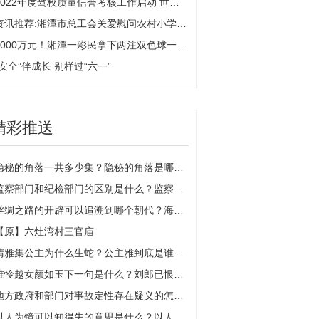
2022年度驾校质量信誉考核工作启动 世界播报
资讯推荐:湘潭市总工会关爱慰问农村小学孩子
2000万元！湘潭一彩民拿下两注双色球一等奖
“安全”伴成长 别样过“六一”
精彩推送
隐秘的角落一共多少集？隐秘的角落是哪年拍的？
监察部门和纪检部门的区别是什么？监察部门的职责有哪些？
丝绸之路的开辟可以追溯到哪个朝代？海上丝绸之路最鼎盛时期是什么？
【原】六灶湾村三官庙
晴雅集公主为什么生蛇？公主雅到底是谁的女儿？
谁怜越女颜如玉下一句是什么？刘郎已恨蓬山远下一句是什么？
地方政府和部门对事故定性存在疑义的怎么办？
以人为镜可以知得失的意思是什么？以人为镜是对哪位大臣的评价？